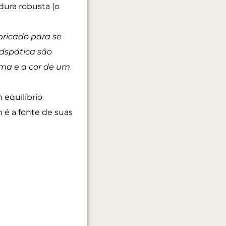
ura robusta (o
bricado para se
dspática são
ma e a cor de um
 equilíbrio
 é a fonte de suas