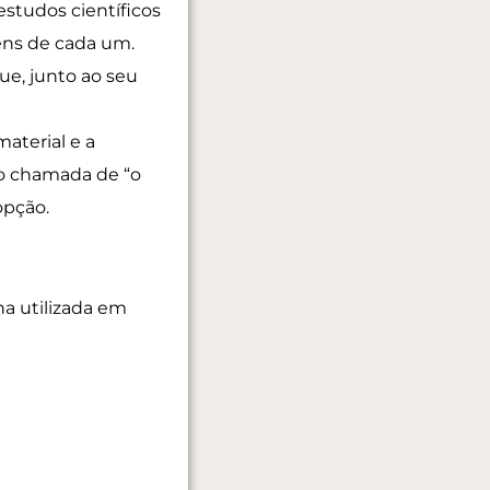
studos científicos
gens de cada um.
ue, junto ao seu
material e a
do chamada de “o
opção.
a utilizada em