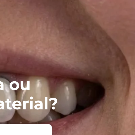
a ou
terial?