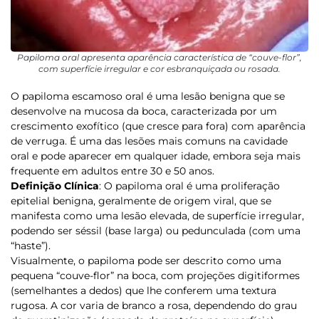
Papiloma oral apresenta aparência característica de “couve-flor”,
com superfície irregular e cor esbranquiçada ou rosada.
O
papiloma escamoso oral
é uma lesão benigna que se
desenvolve na mucosa da boca, caracterizada por um
crescimento exofítico (que cresce para fora) com aparência
de verruga. É uma das lesões mais comuns na cavidade
oral e pode aparecer em qualquer idade, embora seja mais
frequente em adultos entre 30 e 50 anos.
Definição Clínica
:
O papiloma oral é uma proliferação
epitelial benigna, geralmente de origem viral, que se
manifesta como uma lesão elevada, de superfície irregular,
podendo ser séssil (base larga) ou pedunculada (com uma
“haste”).
Visualmente, o papiloma pode ser descrito como uma
pequena “couve-flor” na boca, com projeções digitiformes
(semelhantes a dedos) que lhe conferem uma textura
rugosa. A cor varia de branco a rosa, dependendo do grau