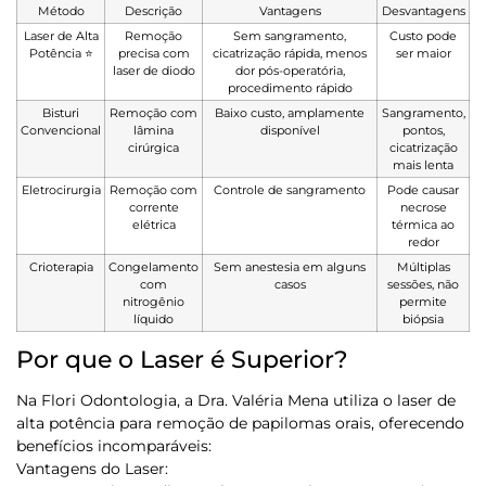
Método
Descrição
Vantagens
Desvantagens
Laser de Alta
Remoção
Sem sangramento,
Custo pode
Potência
⭐
precisa com
cicatrização rápida, menos
ser maior
laser de diodo
dor pós-operatória,
procedimento rápido
Bisturi
Remoção com
Baixo custo, amplamente
Sangramento,
Convencional
lâmina
disponível
pontos,
cirúrgica
cicatrização
mais lenta
Eletrocirurgia
Remoção com
Controle de sangramento
Pode causar
corrente
necrose
elétrica
térmica ao
redor
Crioterapia
Congelamento
Sem anestesia em alguns
Múltiplas
com
casos
sessões, não
nitrogênio
permite
líquido
biópsia
Por que o Laser é Superior?
Na Flori Odontologia, a Dra. Valéria Mena utiliza o laser de
alta potência para remoção de papilomas orais, oferecendo
benefícios incomparáveis:
Vantagens do Laser: