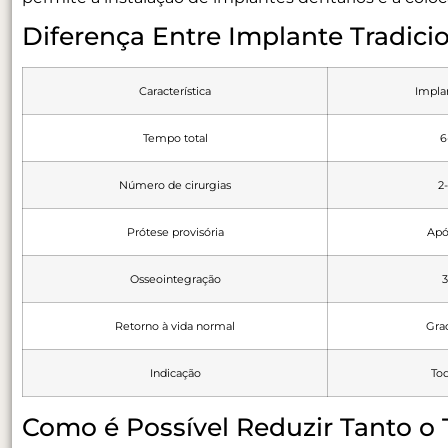
Diferença Entre Implante Tradici
Característica
Implan
Tempo total
6
Número de cirurgias
2-
Prótese provisória
Apó
Osseointegração
Retorno à vida normal
Gra
Indicação
Tod
Como é Possível Reduzir Tanto o