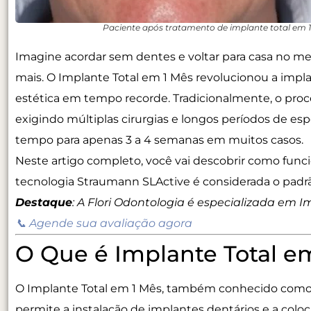
Paciente após tratamento de implante total em 
Imagine acordar sem dentes e voltar para casa no me
mais. O
Implante Total em 1 Mês
revolucionou a impla
estética em tempo recorde.
Tradicionalmente, o proc
exigindo múltiplas cirurgias e longos períodos de esp
tempo para apenas
3 a 4 semanas
em muitos casos.
Neste artigo completo, você vai descobrir como funci
tecnologia Straumann SLActive é considerada o padr
Destaque
:
A Flori Odontologia é especializada em I
📞 Agende sua avaliação agora
O Que é Implante Total e
O
Implante Total em 1 Mês
, também conhecido com
permite a instalação de implantes dentários e a col