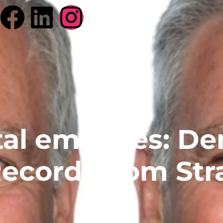
tal em 1 Mês: D
ecorde com St