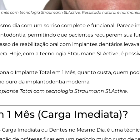
1 mês com tecnologia Straumann SLActive. Resultado natural e harmonio
smo dia com um sorriso completo e funcional. Parece i
ntodontia, permitindo que pacientes recuperem sua fu
esso de reabilitação oral com implantes dentários levava
era. Hoje, com a tecnologia
Straumann SLActive
, é possí
ona o Implante Total em 1 Mês, quanto custa, quem pode
ão ouro da implantodontia moderna.
mplante Total com tecnologia Straumann SLActive.
m 1 Mês (Carga Imediata)?
o
Carga Imediata
ou
Dentes no Mesmo Dia
, é uma técni
ocação de próteses fixas em um período muito curto de 