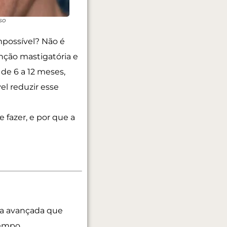
so
mpossível? Não é
nção mastigatória e
 de 6 a 12 meses,
vel reduzir esse
 fazer, e por que a
ca avançada que
tempo.