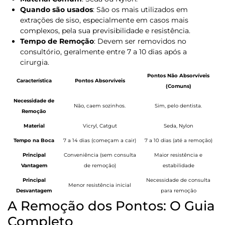
Quando são usados
:
São os mais utilizados em
extrações de siso, especialmente em casos mais
complexos, pela sua previsibilidade e resistência.
Tempo de Remoção
:
Devem ser removidos no
consultório, geralmente entre
7 a 10 dias
após a
cirurgia.
Pontos Não Absorvíveis
Característica
Pontos Absorvíveis
(Comuns)
Necessidade de
Não, caem sozinhos.
Sim
, pelo dentista.
Remoção
Material
Vicryl, Catgut
Seda, Nylon
Tempo na Boca
7 a 14 dias (começam a cair)
7 a 10 dias (até a remoção)
Principal
Conveniência (sem consulta
Maior resistência e
Vantagem
de remoção)
estabilidade
Principal
Necessidade de consulta
Menor resistência inicial
Desvantagem
para remoção
A Remoção dos Pontos: O Guia
Completo