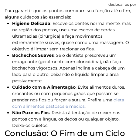
deslocar os po
Para garantir que os pontos cumpram sua função até o fim,
alguns cuidados são essenciais:
Higiene Delicada
:
Escove os dentes normalmente, mas
na região dos pontos, use uma escova de cerdas
ultramacias (cirúrgica) e faça movimentos
extremamente suaves, quase como uma massagem. O
objetivo é limpar sem tracionar os fios.
Bochechos Suaves
:
Se o dentista prescreveu um
enxaguante (geralmente com clorexidina), não faça
bochechos vigorosos. Apenas incline a cabeça de um
lado para o outro, deixando o líquido limpar a área
passivamente.
Cuidado com a Alimentação
:
Evite alimentos duros,
crocantes ou com pequenos grãos que possam se
prender nos fios ou forçar a sutura. Prefira uma
dieta
com alimentos pastosos e macios
.
Não Puxe os Fios
:
Resista à tentação de mexer nos
pontos com a língua, os dedos ou qualquer objeto.
Deixe-os quietos.
Conclusão: O Fim de um Ciclo