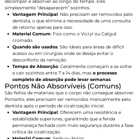
decompor e absorver ao longo do tempo. Eles
simplesmente “desaparecem” sozinhos.
Vantagem Principal
:
Não precisam ser removidos pelo
dentista, o que elimina a necessidade de uma consulta
de retorno apenas para isso.
Material Comum
:
Fios como o Vicryl ou Catgut
cromado.
Quando são usados
:
São ideais para áreas de difícil
acesso ou em cirurgias onde se deseja evitar o
desconforto da remoção.
Tempo de Absorção
:
Geralmente começam a se soltar
e cair sozinhos entre
7 a 14 dias
, mas
o processo
completo de absorção pode levar semanas
.
Pontos Não Absorvíveis (Comuns)
São feitos de materiais que o corpo não consegue absorver.
Portanto, eles precisam ser removidos manualmente pelo
dentista após o período de cicatrização inicial.
Vantagem Principal
:
Oferecem uma resistência e
estabilidade superiores, garantindo que a ferida
permaneça fechada com mais segurança durante a fase
crítica da cicatrização.
Material Comum
:
Seda ou Nylon.