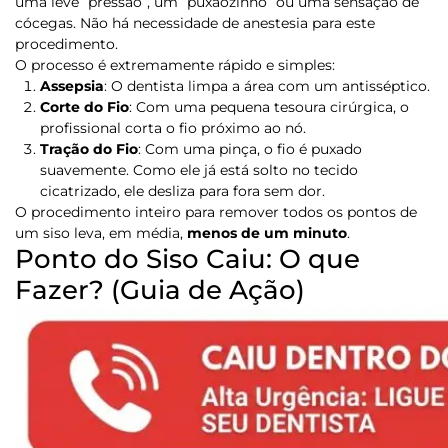
uma leve “pressão”, um “puxãozinho” ou uma sensação de
cócegas. Não há necessidade de anestesia para este
procedimento.
O processo é extremamente rápido e simples:
Assepsia
:
O dentista limpa a área com um antisséptico.
Corte do Fio
:
Com uma pequena tesoura cirúrgica, o
profissional corta o fio próximo ao nó.
Tração do Fio
:
Com uma pinça, o fio é puxado
suavemente. Como ele já está solto no tecido
cicatrizado, ele desliza para fora sem dor.
O procedimento inteiro para remover todos os pontos de
um siso leva, em média,
menos de um minuto
.
Ponto do Siso Caiu: O que
Fazer? (Guia de Ação)