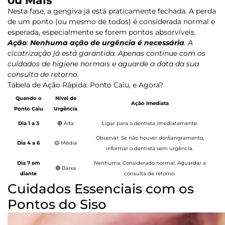
ou Mais
Nesta fase, a gengiva já está praticamente fechada. A perda
de um ponto (ou mesmo de todos) é considerada normal e
esperada, especialmente se forem pontos absorvíveis.
Ação
:
Nenhuma ação de urgência é necessária
.
A
cicatrização já está garantida. Apenas continue com os
cuidados de higiene normais e aguarde a data da sua
consulta de retorno.
Tabela de Ação Rápida: Ponto Caiu, e Agora?
Quando o
Nível de
Ação Imediata
Ponto Caiu
Urgência
Dia 1 a 3
🔴
Alta
Ligar para o dentista imediatamente.
Observar. Se não houver dor/sangramento,
Dia 4 a 6
🟡
Média
informar o dentista sem urgência.
Dia 7 em
Nenhuma. Considerado normal. Aguardar a
🟢
Baixa
diante
consulta de retorno.
Cuidados Essenciais com os
Pontos do Siso